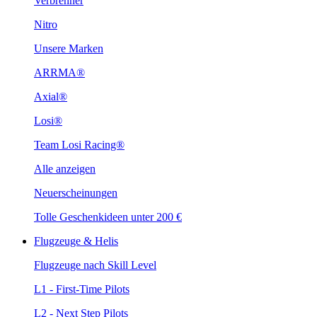
Verbrenner
Nitro
Unsere Marken
ARRMA®
Axial®
Losi®
Team Losi Racing®
Alle anzeigen
Neuerscheinungen
Tolle Geschenkideen unter 200 €
Flugzeuge & Helis
Flugzeuge nach Skill Level
L1 - First-Time Pilots
L2 - Next Step Pilots