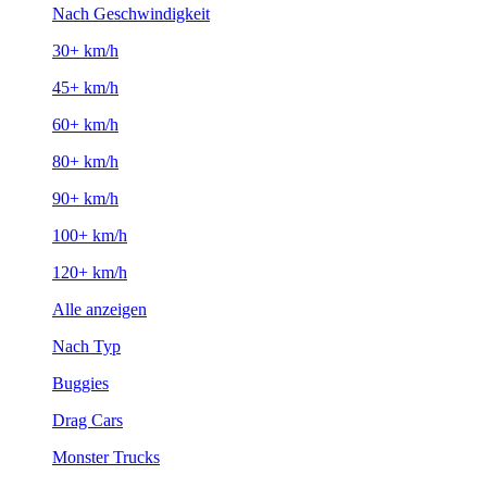
Nach Geschwindigkeit
30+ km/h
45+ km/h
60+ km/h
80+ km/h
90+ km/h
100+ km/h
120+ km/h
Alle anzeigen
Nach Typ
Buggies
Drag Cars
Monster Trucks