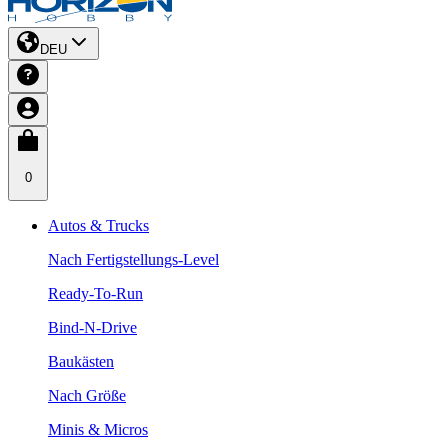
DEU
0
Autos & Trucks
Nach Fertigstellungs-Level
Ready-To-Run
Bind-N-Drive
Baukästen
Nach Größe
Minis & Micros