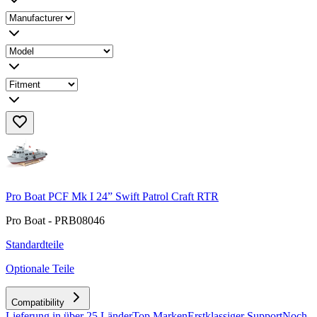
Pro Boat PCF Mk I 24” Swift Patrol Craft RTR
Pro Boat - PRB08046
Standardteile
Optionale Teile
Compatibility
Lieferung in über 25 Länder
Top Marken
Erstklassiger Support
Noch