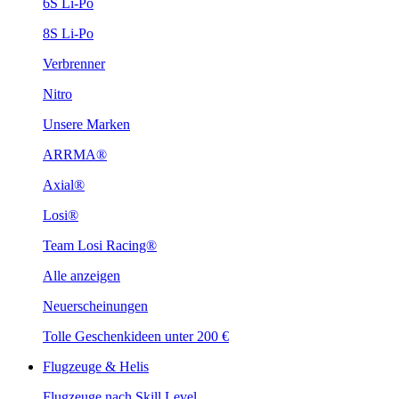
6S Li-Po
8S Li-Po
Verbrenner
Nitro
Unsere Marken
ARRMA®
Axial®
Losi®
Team Losi Racing®
Alle anzeigen
Neuerscheinungen
Tolle Geschenkideen unter 200 €
Flugzeuge & Helis
Flugzeuge nach Skill Level