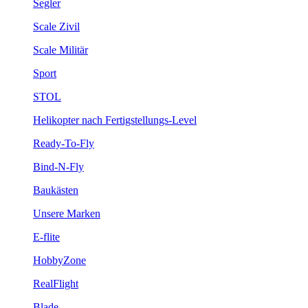
Segler
Scale Zivil
Scale Militär
Sport
STOL
Helikopter nach Fertigstellungs-Level
Ready-To-Fly
Bind-N-Fly
Baukästen
Unsere Marken
E-flite
HobbyZone
RealFlight
Blade