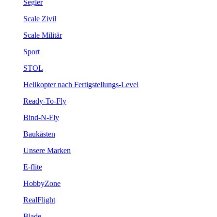
Segler
Scale Zivil
Scale Militär
Sport
STOL
Helikopter nach Fertigstellungs-Level
Ready-To-Fly
Bind-N-Fly
Baukästen
Unsere Marken
E-flite
HobbyZone
RealFlight
Blade