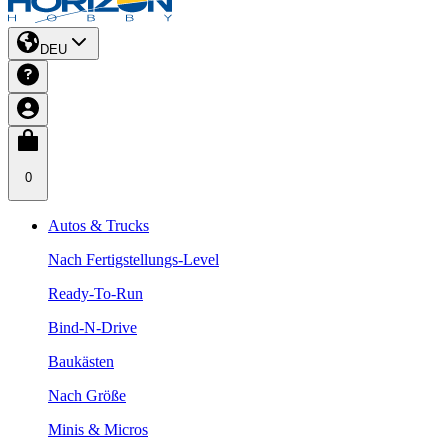
DEU
0
Autos & Trucks
Nach Fertigstellungs-Level
Ready-To-Run
Bind-N-Drive
Baukästen
Nach Größe
Minis & Micros