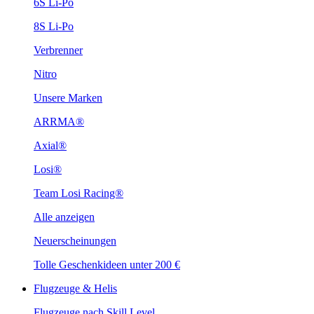
6S Li-Po
8S Li-Po
Verbrenner
Nitro
Unsere Marken
ARRMA®
Axial®
Losi®
Team Losi Racing®
Alle anzeigen
Neuerscheinungen
Tolle Geschenkideen unter 200 €
Flugzeuge & Helis
Flugzeuge nach Skill Level