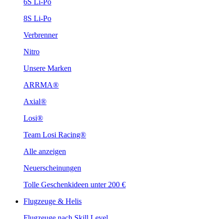
6S Li-Po
8S Li-Po
Verbrenner
Nitro
Unsere Marken
ARRMA®
Axial®
Losi®
Team Losi Racing®
Alle anzeigen
Neuerscheinungen
Tolle Geschenkideen unter 200 €
Flugzeuge & Helis
Flugzeuge nach Skill Level