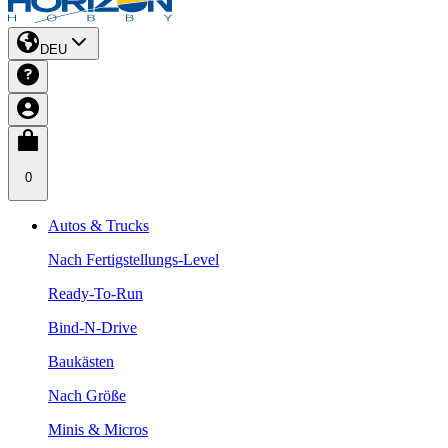
DEU
0
Autos & Trucks
Nach Fertigstellungs-Level
Ready-To-Run
Bind-N-Drive
Baukästen
Nach Größe
Minis & Micros