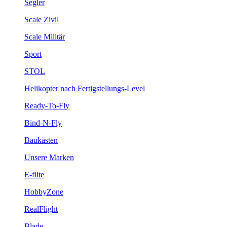
Segler
Scale Zivil
Scale Militär
Sport
STOL
Helikopter nach Fertigstellungs-Level
Ready-To-Fly
Bind-N-Fly
Baukästen
Unsere Marken
E-flite
HobbyZone
RealFlight
Blade