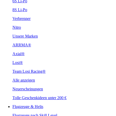
6S Li-Po
8S Li-Po
Verbrenner
Nitro
Unsere Marken
ARRMA®
Axial®
Losi®
Team Losi Racing®
Alle anzeigen
Neuerscheinungen
Tolle Geschenkideen unter 200 €
Flugzeuge & Helis
Flugzeuge nach Skill Level