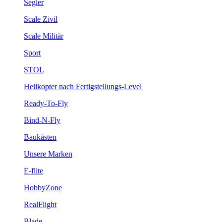
Segler
Scale Zivil
Scale Militär
Sport
STOL
Helikopter nach Fertigstellungs-Level
Ready-To-Fly
Bind-N-Fly
Baukästen
Unsere Marken
E-flite
HobbyZone
RealFlight
Blade