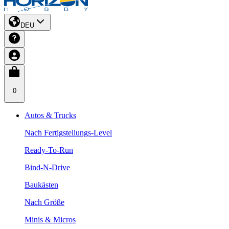
DEU
0
Autos & Trucks
Nach Fertigstellungs-Level
Ready-To-Run
Bind-N-Drive
Baukästen
Nach Größe
Minis & Micros