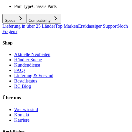
Part Type
Chassis Parts
Specs
Compatibility
Lieferung in über 25 Länder
Top Marken
Erstklassiger Support
Noch
Fragen?
Shop
Aktuelle Neuheiten
Händler Suche
Kundendienst
FAQs
Lieferung & Versand
Bestellstatus
RC Blog
Über uns
Wer wir sind
Kontakt
Karriere
Rechtliches