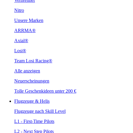
Verbrenner
Nitro
Unsere Marken
ARRMA®
Axial®
Losi®
Team Losi Racing®
Alle anzeigen
Neuerscheinungen
Tolle Geschenkideen unter 200 €
Flugzeuge & Helis
Flugzeuge nach Skill Level
L1 - First-Time Pilots
L2 - Next Step Pilots