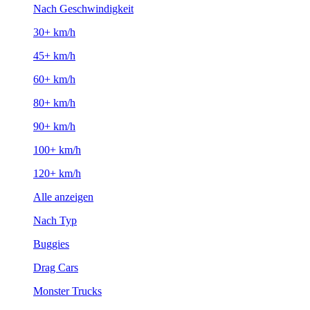
Nach Geschwindigkeit
30+ km/h
45+ km/h
60+ km/h
80+ km/h
90+ km/h
100+ km/h
120+ km/h
Alle anzeigen
Nach Typ
Buggies
Drag Cars
Monster Trucks