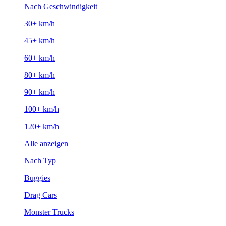
Nach Geschwindigkeit
30+ km/h
45+ km/h
60+ km/h
80+ km/h
90+ km/h
100+ km/h
120+ km/h
Alle anzeigen
Nach Typ
Buggies
Drag Cars
Monster Trucks