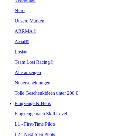
Verbrenner
Nitro
Unsere Marken
ARRMA®
Axial®
Losi®
Team Losi Racing®
Alle anzeigen
Neuerscheinungen
Tolle Geschenkideen unter 200 €
Flugzeuge & Helis
Flugzeuge nach Skill Level
L1 - First-Time Pilots
L2 - Next Step Pilots