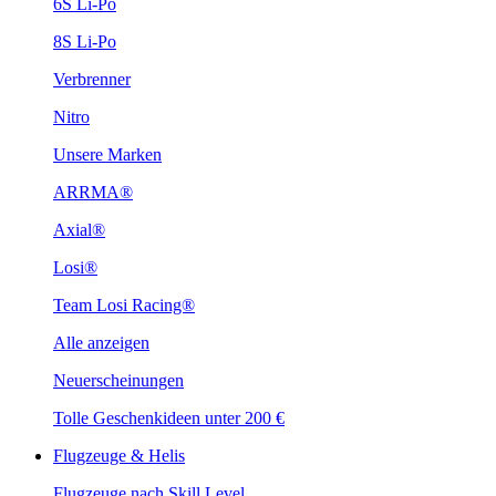
6S Li-Po
8S Li-Po
Verbrenner
Nitro
Unsere Marken
ARRMA®
Axial®
Losi®
Team Losi Racing®
Alle anzeigen
Neuerscheinungen
Tolle Geschenkideen unter 200 €
Flugzeuge & Helis
Flugzeuge nach Skill Level