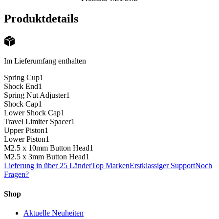
Produktdetails
Im Lieferumfang enthalten
Spring Cup
1
Shock End
1
Spring Nut Adjuster
1
Shock Cap
1
Lower Shock Cap
1
Travel Limiter Spacer
1
Upper Piston
1
Lower Piston
1
M2.5 x 10mm Button Head
1
M2.5 x 3mm Button Head
1
Lieferung in über 25 Länder
Top Marken
Erstklassiger Support
Noch
Fragen?
Shop
Aktuelle Neuheiten