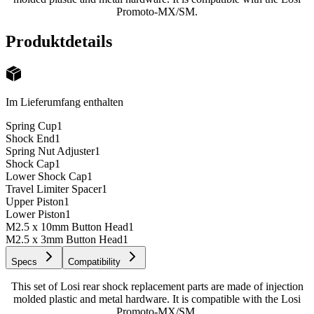
Promoto-MX/SM.
Produktdetails
Im Lieferumfang enthalten
Spring Cup
1
Shock End
1
Spring Nut Adjuster
1
Shock Cap
1
Lower Shock Cap
1
Travel Limiter Spacer
1
Upper Piston
1
Lower Piston
1
M2.5 x 10mm Button Head
1
M2.5 x 3mm Button Head
1
Specs
Compatibility
This set of Losi rear shock replacement parts are made of injection
molded plastic and metal hardware. It is compatible with the Losi
Promoto-MX/SM.