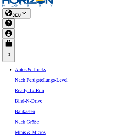
DEU
0
Autos & Trucks
Nach Fertigstellungs-Level
Ready-To-Run
Bind-N-Drive
Baukästen
Nach Größe
Minis & Micros