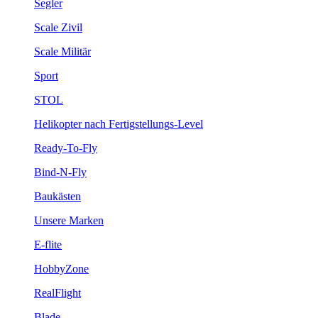
Segler
Scale Zivil
Scale Militär
Sport
STOL
Helikopter nach Fertigstellungs-Level
Ready-To-Fly
Bind-N-Fly
Baukästen
Unsere Marken
E-flite
HobbyZone
RealFlight
Blade