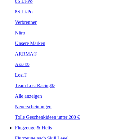
6S Li-Po
8S Li-Po
Verbrenner
Nitro
Unsere Marken
ARRMA®
Axial®
Losi®
Team Losi Racing®
Alle anzeigen
Neuerscheinungen
Tolle Geschenkideen unter 200 €
Flugzeuge & Helis
Flugzeuge nach Skill Level