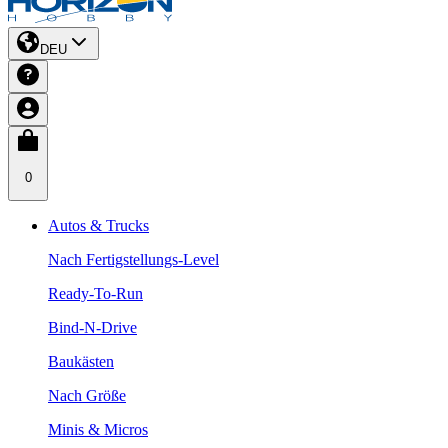
DEU
0
Autos & Trucks
Nach Fertigstellungs-Level
Ready-To-Run
Bind-N-Drive
Baukästen
Nach Größe
Minis & Micros