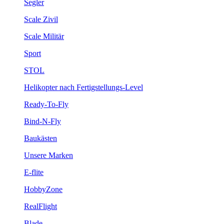
Segler
Scale Zivil
Scale Militär
Sport
STOL
Helikopter nach Fertigstellungs-Level
Ready-To-Fly
Bind-N-Fly
Baukästen
Unsere Marken
E-flite
HobbyZone
RealFlight
Blade