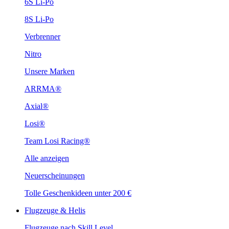
6S Li-Po
8S Li-Po
Verbrenner
Nitro
Unsere Marken
ARRMA®
Axial®
Losi®
Team Losi Racing®
Alle anzeigen
Neuerscheinungen
Tolle Geschenkideen unter 200 €
Flugzeuge & Helis
Flugzeuge nach Skill Level