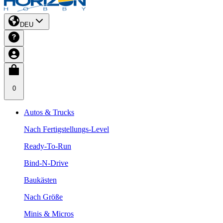
DEU
0
Autos & Trucks
Nach Fertigstellungs-Level
Ready-To-Run
Bind-N-Drive
Baukästen
Nach Größe
Minis & Micros