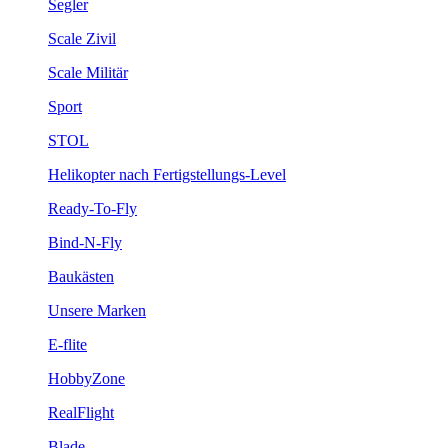
Segler
Scale Zivil
Scale Militär
Sport
STOL
Helikopter nach Fertigstellungs-Level
Ready-To-Fly
Bind-N-Fly
Baukästen
Unsere Marken
E-flite
HobbyZone
RealFlight
Blade