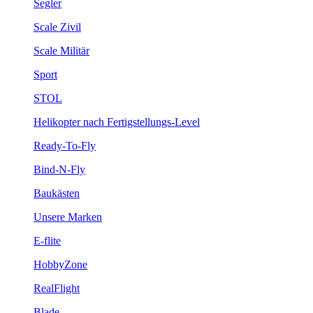
Segler
Scale Zivil
Scale Militär
Sport
STOL
Helikopter nach Fertigstellungs-Level
Ready-To-Fly
Bind-N-Fly
Baukästen
Unsere Marken
E-flite
HobbyZone
RealFlight
Blade