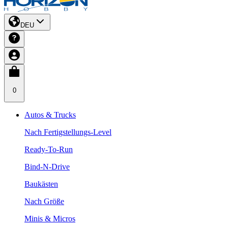
DEU
0
Autos & Trucks
Nach Fertigstellungs-Level
Ready-To-Run
Bind-N-Drive
Baukästen
Nach Größe
Minis & Micros