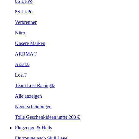
6S Li-Po
8S Li-Po
Verbrenner
Nitro
Unsere Marken
ARRMA®
Axial®
Losi®
Team Losi Racing®
Alle anzeigen
Neuerscheinungen
Tolle Geschenkideen unter 200 €
Flugzeuge & Helis
Flugzeuge nach Skill Level