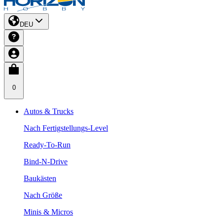
DEU
0
Autos & Trucks
Nach Fertigstellungs-Level
Ready-To-Run
Bind-N-Drive
Baukästen
Nach Größe
Minis & Micros