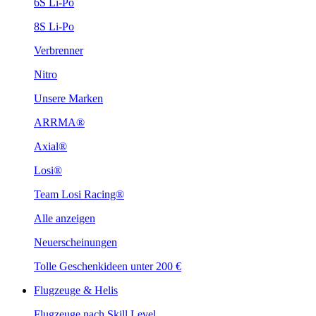
6S Li-Po
8S Li-Po
Verbrenner
Nitro
Unsere Marken
ARRMA®
Axial®
Losi®
Team Losi Racing®
Alle anzeigen
Neuerscheinungen
Tolle Geschenkideen unter 200 €
Flugzeuge & Helis
Flugzeuge nach Skill Level