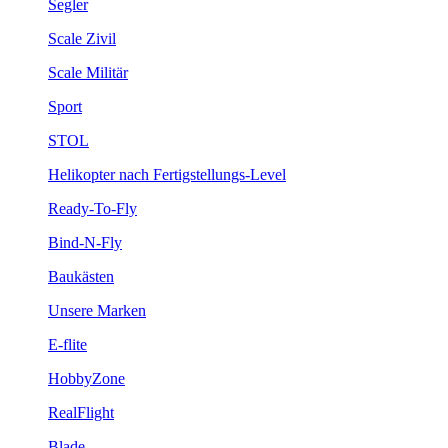
Segler
Scale Zivil
Scale Militär
Sport
STOL
Helikopter nach Fertigstellungs-Level
Ready-To-Fly
Bind-N-Fly
Baukästen
Unsere Marken
E-flite
HobbyZone
RealFlight
Blade