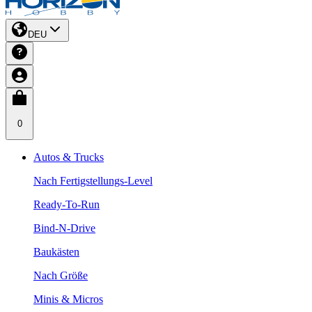
DEU
0
Autos & Trucks
Nach Fertigstellungs-Level
Ready-To-Run
Bind-N-Drive
Baukästen
Nach Größe
Minis & Micros