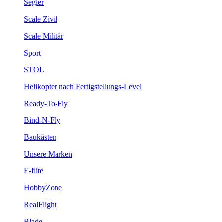
Segler
Scale Zivil
Scale Militär
Sport
STOL
Helikopter nach Fertigstellungs-Level
Ready-To-Fly
Bind-N-Fly
Baukästen
Unsere Marken
E-flite
HobbyZone
RealFlight
Blade