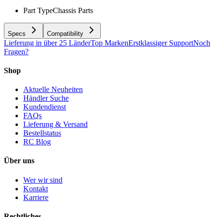
Part Type
Chassis Parts
Specs
Compatibility
Lieferung in über 25 Länder
Top Marken
Erstklassiger Support
Noch
Fragen?
Shop
Aktuelle Neuheiten
Händler Suche
Kundendienst
FAQs
Lieferung & Versand
Bestellstatus
RC Blog
Über uns
Wer wir sind
Kontakt
Karriere
Rechtliches