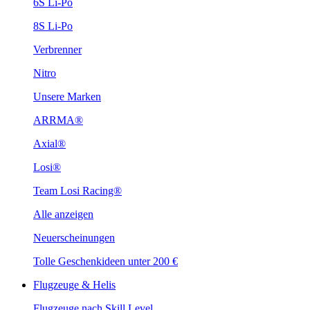
6S Li-Po
8S Li-Po
Verbrenner
Nitro
Unsere Marken
ARRMA®
Axial®
Losi®
Team Losi Racing®
Alle anzeigen
Neuerscheinungen
Tolle Geschenkideen unter 200 €
Flugzeuge & Helis
Flugzeuge nach Skill Level