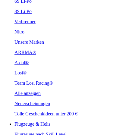
6S Li-Po
8S Li-Po
Verbrenner
Nitro
Unsere Marken
ARRMA®
Axial®
Losi®
Team Losi Racing®
Alle anzeigen
Neuerscheinungen
Tolle Geschenkideen unter 200 €
Flugzeuge & Helis
Flugzeuge nach Skill Level