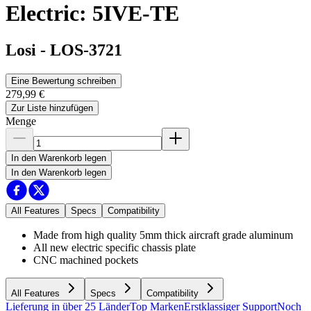
Electric: 5IVE-TE
Losi
-
LOS-3721
Eine Bewertung schreiben
279,99 €
Zur Liste hinzufügen
Menge
In den Warenkorb legen
In den Warenkorb legen
All Features
Specs
Compatibility
Made from high quality 5mm thick aircraft grade aluminum
All new electric specific chassis plate
CNC machined pockets
All Features
Specs
Compatibility
Lieferung in über 25 Länder
Top Marken
Erstklassiger Support
Noch