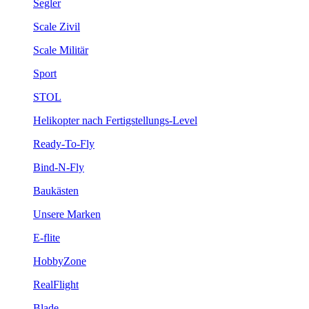
Segler
Scale Zivil
Scale Militär
Sport
STOL
Helikopter nach Fertigstellungs-Level
Ready-To-Fly
Bind-N-Fly
Baukästen
Unsere Marken
E-flite
HobbyZone
RealFlight
Blade