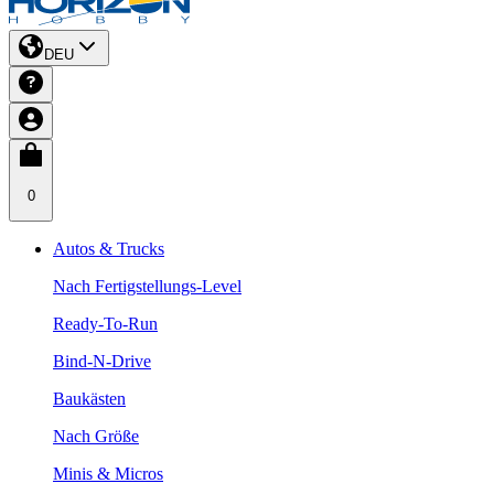
DEU
0
Autos & Trucks
Nach Fertigstellungs-Level
Ready-To-Run
Bind-N-Drive
Baukästen
Nach Größe
Minis & Micros