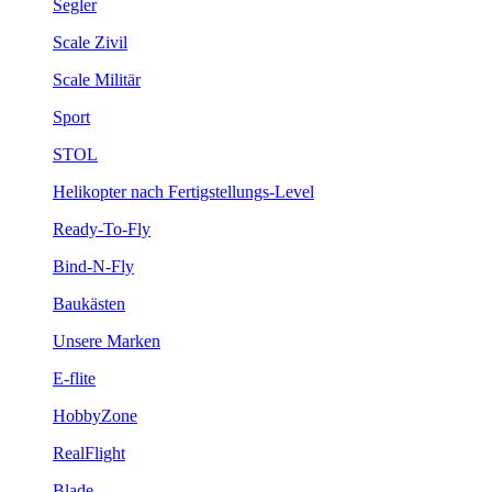
Segler
Scale Zivil
Scale Militär
Sport
STOL
Helikopter nach Fertigstellungs-Level
Ready-To-Fly
Bind-N-Fly
Baukästen
Unsere Marken
E-flite
HobbyZone
RealFlight
Blade