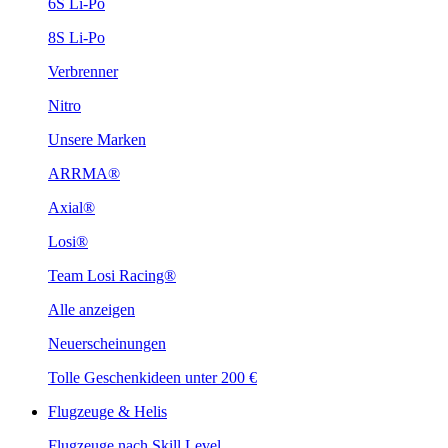
6S Li-Po
8S Li-Po
Verbrenner
Nitro
Unsere Marken
ARRMA®
Axial®
Losi®
Team Losi Racing®
Alle anzeigen
Neuerscheinungen
Tolle Geschenkideen unter 200 €
Flugzeuge & Helis
Flugzeuge nach Skill Level