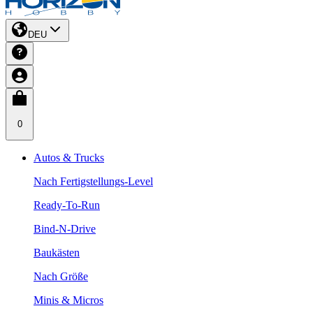
DEU
0
Autos & Trucks
Nach Fertigstellungs-Level
Ready-To-Run
Bind-N-Drive
Baukästen
Nach Größe
Minis & Micros