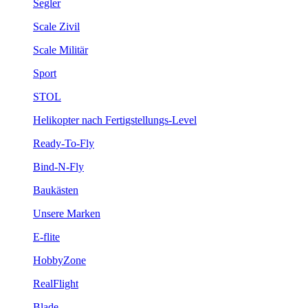
Segler
Scale Zivil
Scale Militär
Sport
STOL
Helikopter nach Fertigstellungs-Level
Ready-To-Fly
Bind-N-Fly
Baukästen
Unsere Marken
E-flite
HobbyZone
RealFlight
Blade