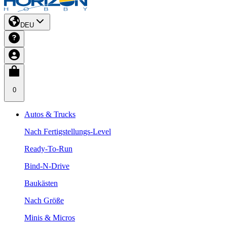
DEU
0
Autos & Trucks
Nach Fertigstellungs-Level
Ready-To-Run
Bind-N-Drive
Baukästen
Nach Größe
Minis & Micros