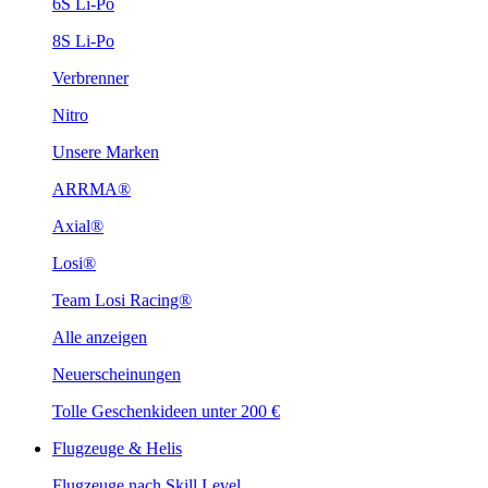
6S Li-Po
8S Li-Po
Verbrenner
Nitro
Unsere Marken
ARRMA®
Axial®
Losi®
Team Losi Racing®
Alle anzeigen
Neuerscheinungen
Tolle Geschenkideen unter 200 €
Flugzeuge & Helis
Flugzeuge nach Skill Level