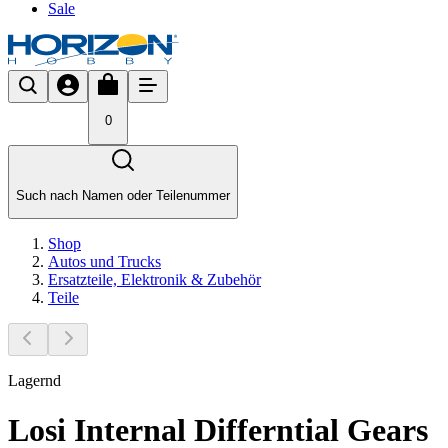
Sale
0
Such nach Namen oder Teilenummer
Shop
Autos und Trucks
Ersatzteile, Elektronik & Zubehör
Teile
Lagernd
Losi Internal Differntial Gears