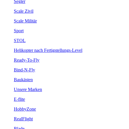
Segler
Scale Zivil
Scale Militär
Sport
STOL
Helikopter nach Fertigstellungs-Level
Ready-To-Fly
Bind-N-Fly
Baukästen
Unsere Marken
E-flite
HobbyZone
RealFlight
Blade