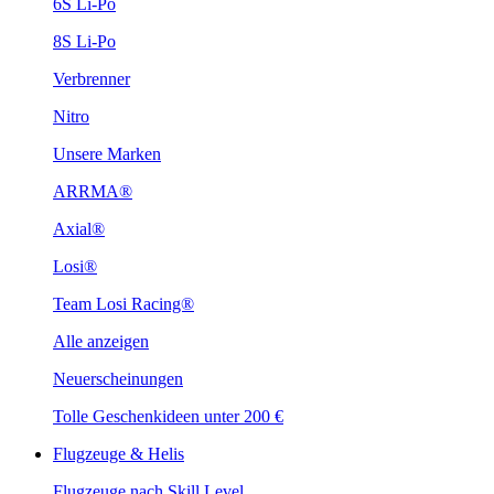
6S Li-Po
8S Li-Po
Verbrenner
Nitro
Unsere Marken
ARRMA®
Axial®
Losi®
Team Losi Racing®
Alle anzeigen
Neuerscheinungen
Tolle Geschenkideen unter 200 €
Flugzeuge & Helis
Flugzeuge nach Skill Level