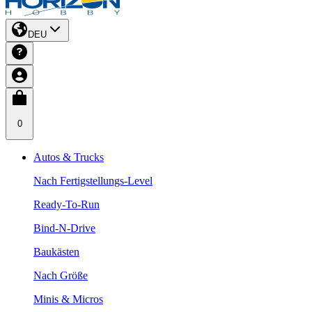
DEU
0
Autos & Trucks
Nach Fertigstellungs-Level
Ready-To-Run
Bind-N-Drive
Baukästen
Nach Größe
Minis & Micros