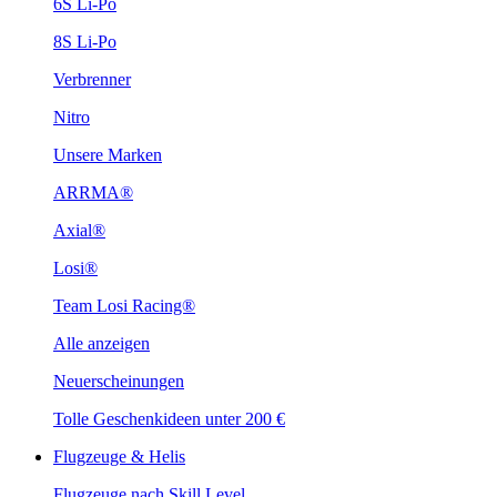
6S Li-Po
8S Li-Po
Verbrenner
Nitro
Unsere Marken
ARRMA®
Axial®
Losi®
Team Losi Racing®
Alle anzeigen
Neuerscheinungen
Tolle Geschenkideen unter 200 €
Flugzeuge & Helis
Flugzeuge nach Skill Level