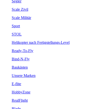
Segler
Scale Zivil
Scale Militär
Sport
STOL
Helikopter nach Fertigstellungs-Level
Ready-To-Fly
Bind-N-Fly
Baukästen
Unsere Marken
E-flite
HobbyZone
RealFlight
Blade