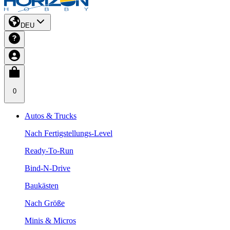
DEU
0
Autos & Trucks
Nach Fertigstellungs-Level
Ready-To-Run
Bind-N-Drive
Baukästen
Nach Größe
Minis & Micros