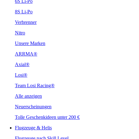
6S Li-Po
8S Li-Po
Verbrenner
Nitro
Unsere Marken
ARRMA®
Axial®
Losi®
Team Losi Racing®
Alle anzeigen
Neuerscheinungen
Tolle Geschenkideen unter 200 €
Flugzeuge & Helis
Flugzeuge nach Skill Level