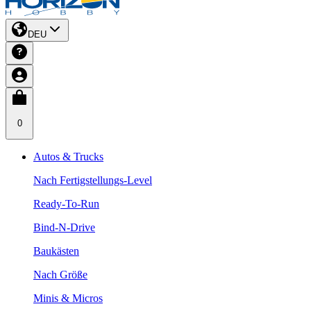
DEU
0
Autos & Trucks
Nach Fertigstellungs-Level
Ready-To-Run
Bind-N-Drive
Baukästen
Nach Größe
Minis & Micros