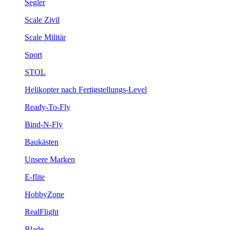
Segler
Scale Zivil
Scale Militär
Sport
STOL
Helikopter nach Fertigstellungs-Level
Ready-To-Fly
Bind-N-Fly
Baukästen
Unsere Marken
E-flite
HobbyZone
RealFlight
Blade