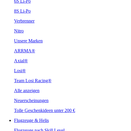
6S Li-Po
8S Li-Po
Verbrenner
Nitro
Unsere Marken
ARRMA®
Axial®
Losi®
Team Losi Racing®
Alle anzeigen
Neuerscheinungen
Tolle Geschenkideen unter 200 €
Flugzeuge & Helis
Flugzeuge nach Skill Level