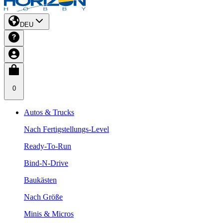
DEU
0
Autos & Trucks
Nach Fertigstellungs-Level
Ready-To-Run
Bind-N-Drive
Baukästen
Nach Größe
Minis & Micros