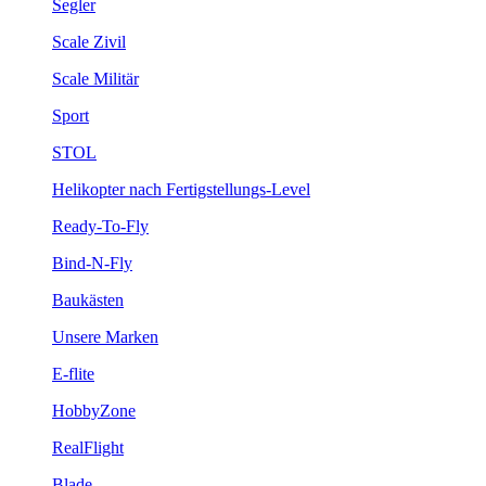
Segler
Scale Zivil
Scale Militär
Sport
STOL
Helikopter nach Fertigstellungs-Level
Ready-To-Fly
Bind-N-Fly
Baukästen
Unsere Marken
E-flite
HobbyZone
RealFlight
Blade