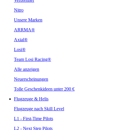
Verbrenner
Nitro
Unsere Marken
ARRMA®
Axial®
Losi®
Team Losi Racing®
Alle anzeigen
Neuerscheinungen
Tolle Geschenkideen unter 200 €
Flugzeuge & Helis
Flugzeuge nach Skill Level
L1 - First-Time Pilots
L2 - Next Step Pilots