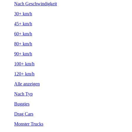
Nach Geschwindigkeit
30+ km/h
45+ km/h
60+ km/h
80+ km/h
90+ km/h
100+ km/h
120+ km/h
Alle anzeigen
Nach Typ
Buggies
Drag Cars
Monster Trucks