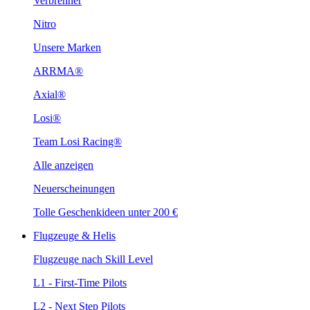
Verbrenner
Nitro
Unsere Marken
ARRMA®
Axial®
Losi®
Team Losi Racing®
Alle anzeigen
Neuerscheinungen
Tolle Geschenkideen unter 200 €
Flugzeuge & Helis
Flugzeuge nach Skill Level
L1 - First-Time Pilots
L2 - Next Step Pilots