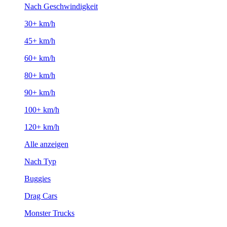
Nach Geschwindigkeit
30+ km/h
45+ km/h
60+ km/h
80+ km/h
90+ km/h
100+ km/h
120+ km/h
Alle anzeigen
Nach Typ
Buggies
Drag Cars
Monster Trucks