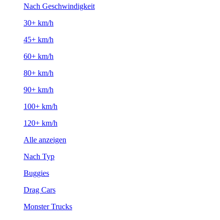
Nach Geschwindigkeit
30+ km/h
45+ km/h
60+ km/h
80+ km/h
90+ km/h
100+ km/h
120+ km/h
Alle anzeigen
Nach Typ
Buggies
Drag Cars
Monster Trucks