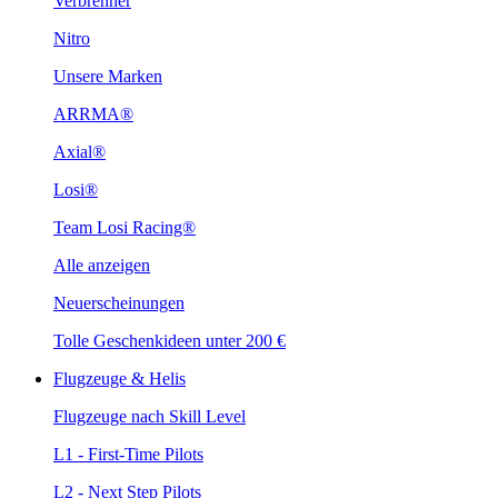
Verbrenner
Nitro
Unsere Marken
ARRMA®
Axial®
Losi®
Team Losi Racing®
Alle anzeigen
Neuerscheinungen
Tolle Geschenkideen unter 200 €
Flugzeuge & Helis
Flugzeuge nach Skill Level
L1 - First-Time Pilots
L2 - Next Step Pilots