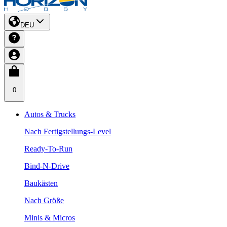
DEU
0
Autos & Trucks
Nach Fertigstellungs-Level
Ready-To-Run
Bind-N-Drive
Baukästen
Nach Größe
Minis & Micros