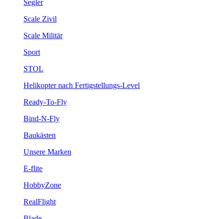
Segler
Scale Zivil
Scale Militär
Sport
STOL
Helikopter nach Fertigstellungs-Level
Ready-To-Fly
Bind-N-Fly
Baukästen
Unsere Marken
E-flite
HobbyZone
RealFlight
Blade