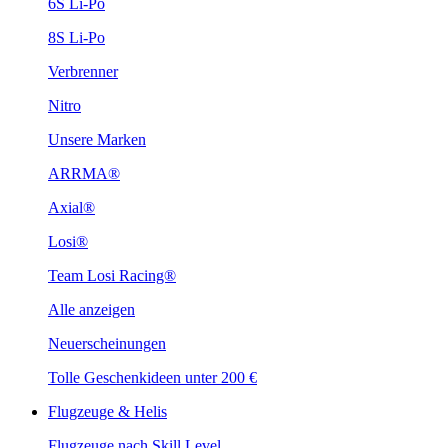
6S Li-Po
8S Li-Po
Verbrenner
Nitro
Unsere Marken
ARRMA®
Axial®
Losi®
Team Losi Racing®
Alle anzeigen
Neuerscheinungen
Tolle Geschenkideen unter 200 €
Flugzeuge & Helis
Flugzeuge nach Skill Level