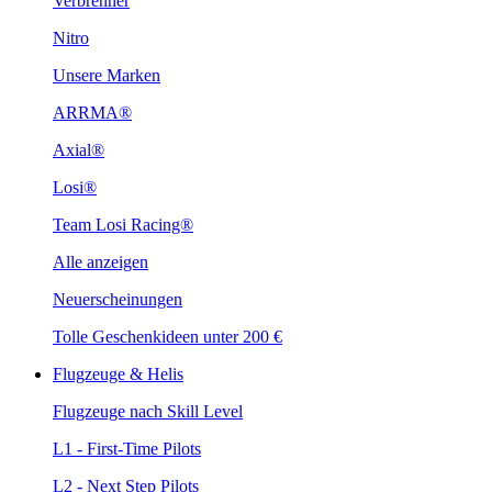
Verbrenner
Nitro
Unsere Marken
ARRMA®
Axial®
Losi®
Team Losi Racing®
Alle anzeigen
Neuerscheinungen
Tolle Geschenkideen unter 200 €
Flugzeuge & Helis
Flugzeuge nach Skill Level
L1 - First-Time Pilots
L2 - Next Step Pilots