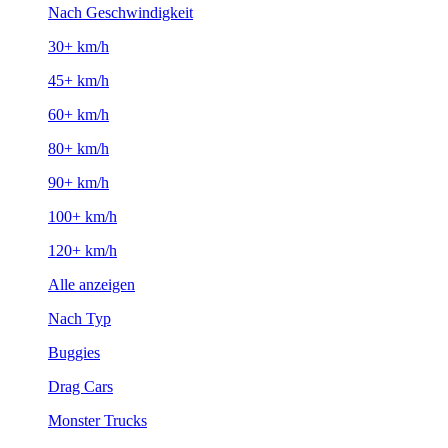
Nach Geschwindigkeit
30+ km/h
45+ km/h
60+ km/h
80+ km/h
90+ km/h
100+ km/h
120+ km/h
Alle anzeigen
Nach Typ
Buggies
Drag Cars
Monster Trucks