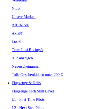
Verbrenner
Nitro
Unsere Marken
ARRMA®
Axial®
Losi®
Team Losi Racing®
Alle anzeigen
Neuerscheinungen
Tolle Geschenkideen unter 200 €
Flugzeuge & Helis
Flugzeuge nach Skill Level
L1 - First-Time Pilots
L2 - Next Step Pilots