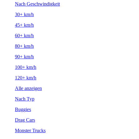
Nach Geschwindigkeit
30+ km/h
45+ km/h
60+ km/h
80+ km/h
90+ km/h
100+ km/h
120+ km/h
Alle anzeigen
Nach Typ
Buggies
Drag Cars
Monster Trucks