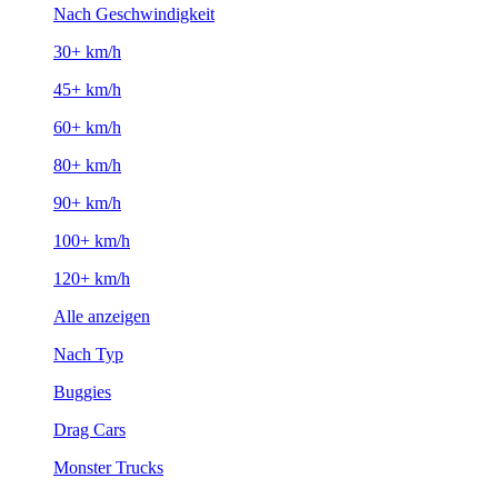
Nach Geschwindigkeit
30+ km/h
45+ km/h
60+ km/h
80+ km/h
90+ km/h
100+ km/h
120+ km/h
Alle anzeigen
Nach Typ
Buggies
Drag Cars
Monster Trucks