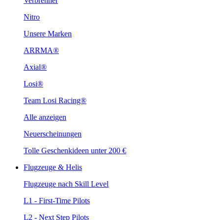
Verbrenner
Nitro
Unsere Marken
ARRMA®
Axial®
Losi®
Team Losi Racing®
Alle anzeigen
Neuerscheinungen
Tolle Geschenkideen unter 200 €
Flugzeuge & Helis
Flugzeuge nach Skill Level
L1 - First-Time Pilots
L2 - Next Step Pilots