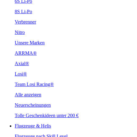
6S Li-Po
8S Li-Po
Verbrenner
Nitro
Unsere Marken
ARRMA®
Axial®
Losi®
Team Losi Racing®
Alle anzeigen
Neuerscheinungen
Tolle Geschenkideen unter 200 €
Flugzeuge & Helis
Flugzeuge nach Skill Level