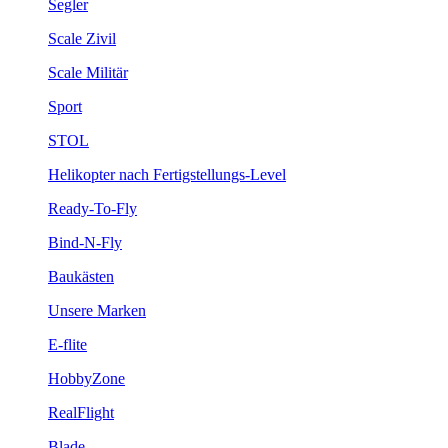
Segler
Scale Zivil
Scale Militär
Sport
STOL
Helikopter nach Fertigstellungs-Level
Ready-To-Fly
Bind-N-Fly
Baukästen
Unsere Marken
E-flite
HobbyZone
RealFlight
Blade