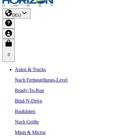
DEU
0
Autos & Trucks
Nach Fertigstellungs-Level
Ready-To-Run
Bind-N-Drive
Baukästen
Nach Größe
Minis & Micros