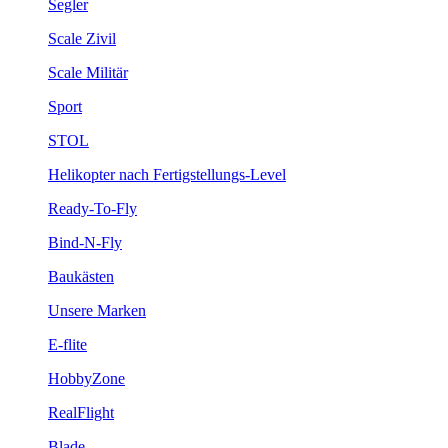
Segler
Scale Zivil
Scale Militär
Sport
STOL
Helikopter nach Fertigstellungs-Level
Ready-To-Fly
Bind-N-Fly
Baukästen
Unsere Marken
E-flite
HobbyZone
RealFlight
Blade