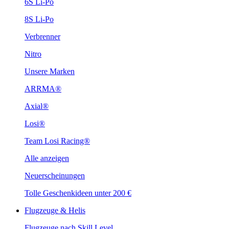
6S Li-Po
8S Li-Po
Verbrenner
Nitro
Unsere Marken
ARRMA®
Axial®
Losi®
Team Losi Racing®
Alle anzeigen
Neuerscheinungen
Tolle Geschenkideen unter 200 €
Flugzeuge & Helis
Flugzeuge nach Skill Level