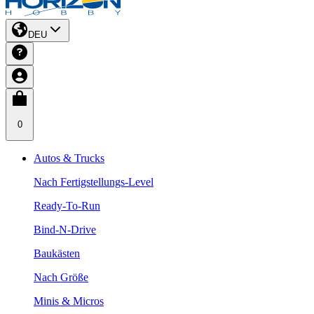
DEU
0
Autos & Trucks
Nach Fertigstellungs-Level
Ready-To-Run
Bind-N-Drive
Baukästen
Nach Größe
Minis & Micros