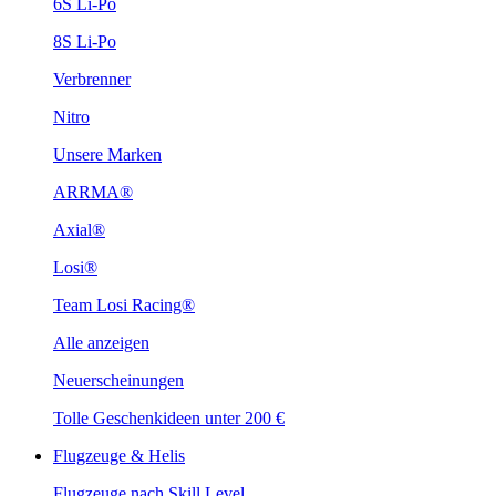
6S Li-Po
8S Li-Po
Verbrenner
Nitro
Unsere Marken
ARRMA®
Axial®
Losi®
Team Losi Racing®
Alle anzeigen
Neuerscheinungen
Tolle Geschenkideen unter 200 €
Flugzeuge & Helis
Flugzeuge nach Skill Level