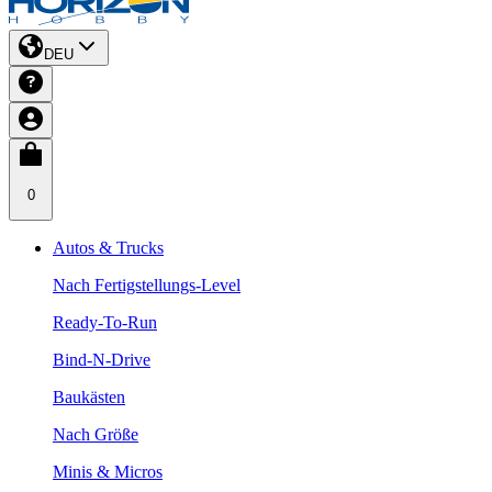
DEU
0
Autos & Trucks
Nach Fertigstellungs-Level
Ready-To-Run
Bind-N-Drive
Baukästen
Nach Größe
Minis & Micros