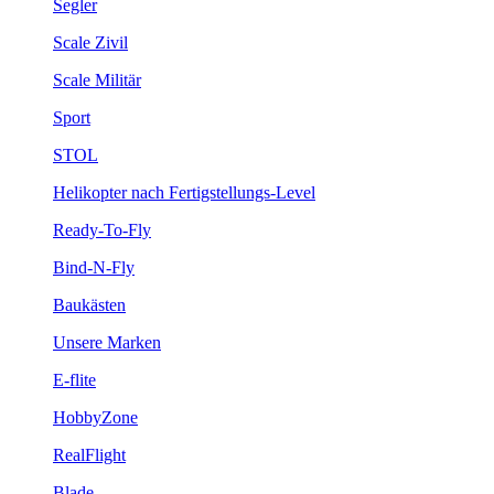
Segler
Scale Zivil
Scale Militär
Sport
STOL
Helikopter nach Fertigstellungs-Level
Ready-To-Fly
Bind-N-Fly
Baukästen
Unsere Marken
E-flite
HobbyZone
RealFlight
Blade