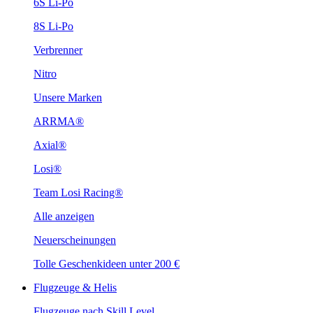
6S Li-Po
8S Li-Po
Verbrenner
Nitro
Unsere Marken
ARRMA®
Axial®
Losi®
Team Losi Racing®
Alle anzeigen
Neuerscheinungen
Tolle Geschenkideen unter 200 €
Flugzeuge & Helis
Flugzeuge nach Skill Level