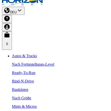
DEU
0
Autos & Trucks
Nach Fertigstellungs-Level
Ready-To-Run
Bind-N-Drive
Baukästen
Nach Größe
Minis & Micros