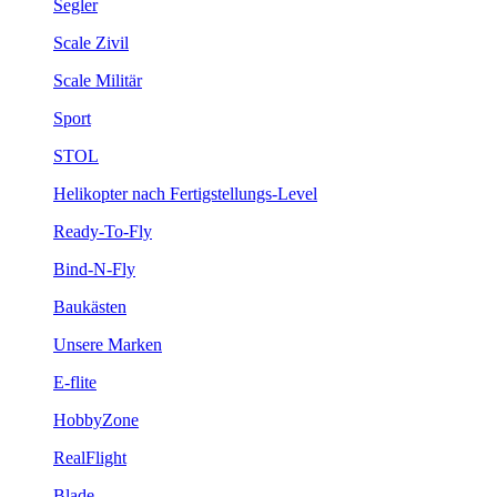
Segler
Scale Zivil
Scale Militär
Sport
STOL
Helikopter nach Fertigstellungs-Level
Ready-To-Fly
Bind-N-Fly
Baukästen
Unsere Marken
E-flite
HobbyZone
RealFlight
Blade