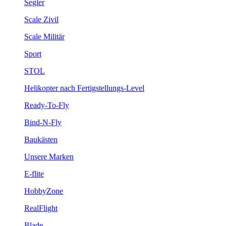
Segler
Scale Zivil
Scale Militär
Sport
STOL
Helikopter nach Fertigstellungs-Level
Ready-To-Fly
Bind-N-Fly
Baukästen
Unsere Marken
E-flite
HobbyZone
RealFlight
Blade