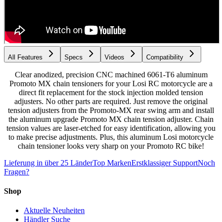
All Features
Specs
Videos
Compatibility
Clear anodized, precision CNC machined 6061-T6 aluminum
Promoto MX chain tensioners for your Losi RC motorcycle are a
direct fit replacement for the stock injection molded tension
adjusters. No other parts are required. Just remove the original
tension adjusters from the Promoto-MX rear swing arm and install
the aluminum upgrade Promoto MX chain tension adjuster. Chain
tension values are laser-etched for easy identification, allowing you
to make precise adjustments. Plus, this aluminum Losi motorcycle
chain tensioner looks very sharp on your Promoto RC bike!
Lieferung in über 25 Länder
Top Marken
Erstklassiger Support
Noch
Fragen?
Shop
Aktuelle Neuheiten
Händler Suche