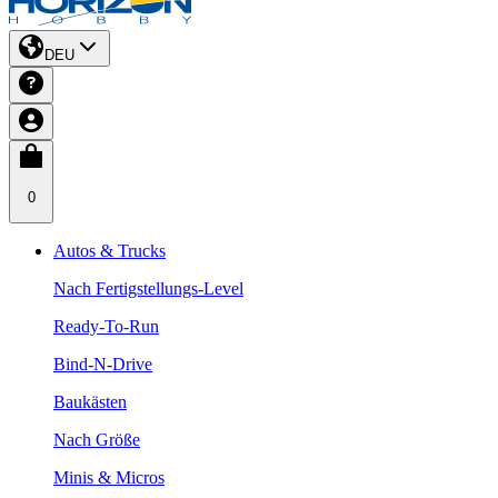
DEU
0
Autos & Trucks
Nach Fertigstellungs-Level
Ready-To-Run
Bind-N-Drive
Baukästen
Nach Größe
Minis & Micros