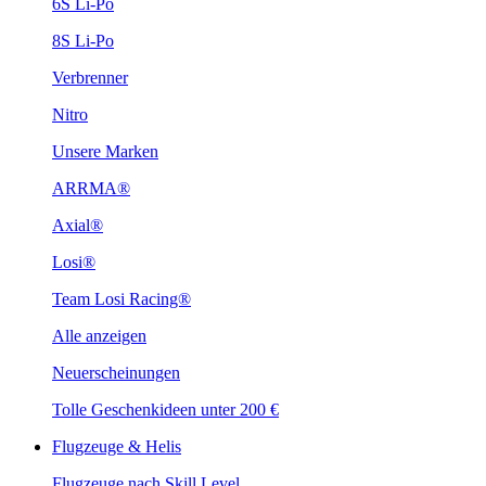
6S Li-Po
8S Li-Po
Verbrenner
Nitro
Unsere Marken
ARRMA®
Axial®
Losi®
Team Losi Racing®
Alle anzeigen
Neuerscheinungen
Tolle Geschenkideen unter 200 €
Flugzeuge & Helis
Flugzeuge nach Skill Level