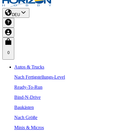
DEU
0
Autos & Trucks
Nach Fertigstellungs-Level
Ready-To-Run
Bind-N-Drive
Baukästen
Nach Größe
Minis & Micros