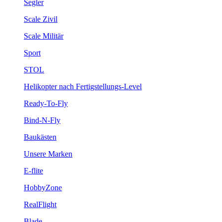
Segler
Scale Zivil
Scale Militär
Sport
STOL
Helikopter nach Fertigstellungs-Level
Ready-To-Fly
Bind-N-Fly
Baukästen
Unsere Marken
E-flite
HobbyZone
RealFlight
Blade