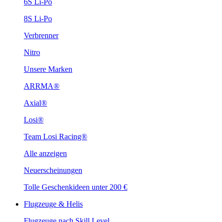
6S Li-Po
8S Li-Po
Verbrenner
Nitro
Unsere Marken
ARRMA®
Axial®
Losi®
Team Losi Racing®
Alle anzeigen
Neuerscheinungen
Tolle Geschenkideen unter 200 €
Flugzeuge & Helis
Flugzeuge nach Skill Level