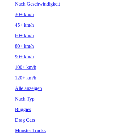
Nach Geschwindigkeit
30+ km/h
45+ km/h
60+ km/h
80+ km/h
90+ km/h
100+ km/h
120+ km/h
Alle anzeigen
Nach Typ
Buggies
Drag Cars
Monster Trucks