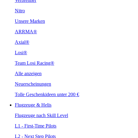
Verbrenner
Nitro
Unsere Marken
ARRMA®
Axial®
Losi®
Team Losi Racing®
Alle anzeigen
Neuerscheinungen
Tolle Geschenkideen unter 200 €
Flugzeuge & Helis
Flugzeuge nach Skill Level
L1 - First-Time Pilots
L2 - Next Step Pilots