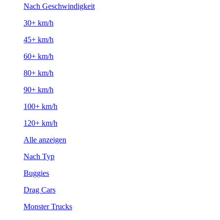
Nach Geschwindigkeit
30+ km/h
45+ km/h
60+ km/h
80+ km/h
90+ km/h
100+ km/h
120+ km/h
Alle anzeigen
Nach Typ
Buggies
Drag Cars
Monster Trucks