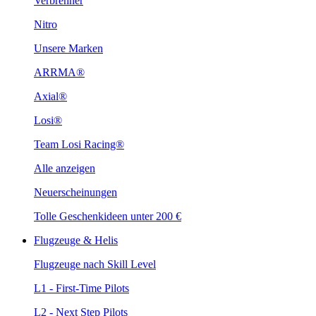
Verbrenner
Nitro
Unsere Marken
ARRMA®
Axial®
Losi®
Team Losi Racing®
Alle anzeigen
Neuerscheinungen
Tolle Geschenkideen unter 200 €
Flugzeuge & Helis
Flugzeuge nach Skill Level
L1 - First-Time Pilots
L2 - Next Step Pilots