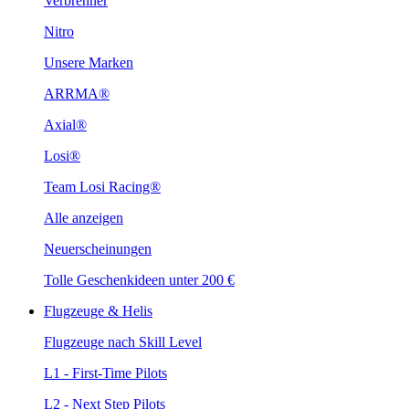
Verbrenner
Nitro
Unsere Marken
ARRMA®
Axial®
Losi®
Team Losi Racing®
Alle anzeigen
Neuerscheinungen
Tolle Geschenkideen unter 200 €
Flugzeuge & Helis
Flugzeuge nach Skill Level
L1 - First-Time Pilots
L2 - Next Step Pilots