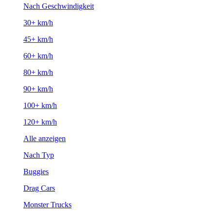
Nach Geschwindigkeit
30+ km/h
45+ km/h
60+ km/h
80+ km/h
90+ km/h
100+ km/h
120+ km/h
Alle anzeigen
Nach Typ
Buggies
Drag Cars
Monster Trucks