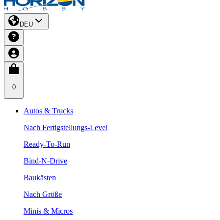
DEU
0
Autos & Trucks
Nach Fertigstellungs-Level
Ready-To-Run
Bind-N-Drive
Baukästen
Nach Größe
Minis & Micros