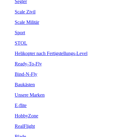
Segler
Scale Zivil
Scale Militär
Sport
STOL
Helikopter nach Fertigstellungs-Level
Ready-To-Fly
Bind-N-Fly
Baukästen
Unsere Marken
E-flite
HobbyZone
RealFlight
Blade