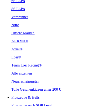
6S Li-Po
8S Li-Po
Verbrenner
Nitro
Unsere Marken
ARRMA®
Axial®
Losi®
Team Losi Racing®
Alle anzeigen
Neuerscheinungen
Tolle Geschenkideen unter 200 €
Flugzeuge & Helis
Flugzeuge nach Skill Level