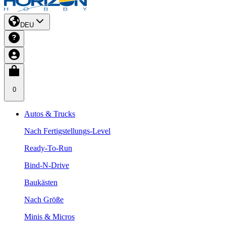
DEU
0
Autos & Trucks
Nach Fertigstellungs-Level
Ready-To-Run
Bind-N-Drive
Baukästen
Nach Größe
Minis & Micros