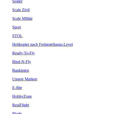
Segler
Scale Zivil
Scale Militär
Sport
STOL
Helikopter nach Fertigstellungs-Level
Ready-To-Fly
Bind-N-Fly
Baukästen
Unsere Marken
E-flite
HobbyZone
RealFlight
Blade