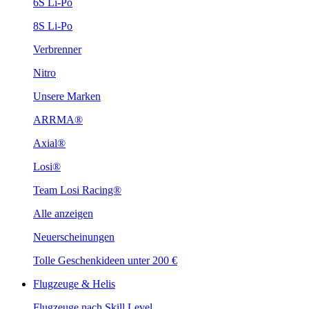
6S Li-Po
8S Li-Po
Verbrenner
Nitro
Unsere Marken
ARRMA®
Axial®
Losi®
Team Losi Racing®
Alle anzeigen
Neuerscheinungen
Tolle Geschenkideen unter 200 €
Flugzeuge & Helis
Flugzeuge nach Skill Level