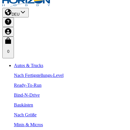
DEU
0
Autos & Trucks
Nach Fertigstellungs-Level
Ready-To-Run
Bind-N-Drive
Baukästen
Nach Größe
Minis & Micros