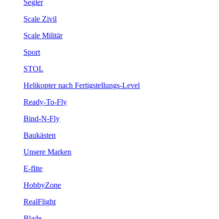
Segler
Scale Zivil
Scale Militär
Sport
STOL
Helikopter nach Fertigstellungs-Level
Ready-To-Fly
Bind-N-Fly
Baukästen
Unsere Marken
E-flite
HobbyZone
RealFlight
Blade