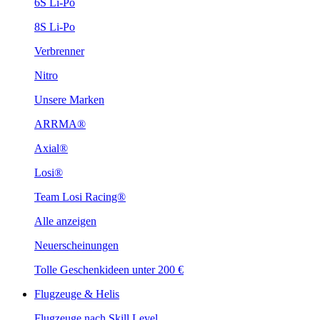
6S Li-Po
8S Li-Po
Verbrenner
Nitro
Unsere Marken
ARRMA®
Axial®
Losi®
Team Losi Racing®
Alle anzeigen
Neuerscheinungen
Tolle Geschenkideen unter 200 €
Flugzeuge & Helis
Flugzeuge nach Skill Level