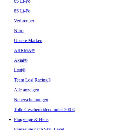
6S Li-Po
8S Li-Po
Verbrenner
Nitro
Unsere Marken
ARRMA®
Axial®
Losi®
Team Losi Racing®
Alle anzeigen
Neuerscheinungen
Tolle Geschenkideen unter 200 €
Flugzeuge & Helis
Flugzeuge nach Skill Level