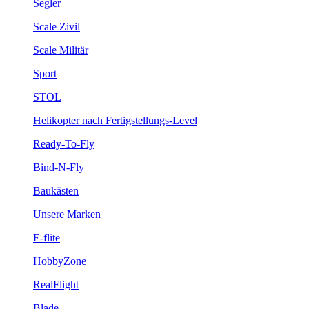
Segler
Scale Zivil
Scale Militär
Sport
STOL
Helikopter nach Fertigstellungs-Level
Ready-To-Fly
Bind-N-Fly
Baukästen
Unsere Marken
E-flite
HobbyZone
RealFlight
Blade