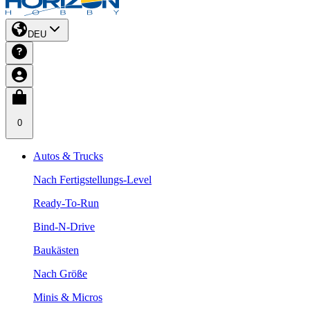
DEU
0
Autos & Trucks
Nach Fertigstellungs-Level
Ready-To-Run
Bind-N-Drive
Baukästen
Nach Größe
Minis & Micros