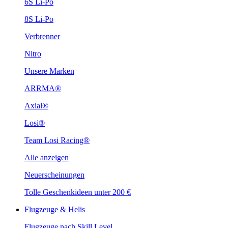
6S Li-Po
8S Li-Po
Verbrenner
Nitro
Unsere Marken
ARRMA®
Axial®
Losi®
Team Losi Racing®
Alle anzeigen
Neuerscheinungen
Tolle Geschenkideen unter 200 €
Flugzeuge & Helis
Flugzeuge nach Skill Level