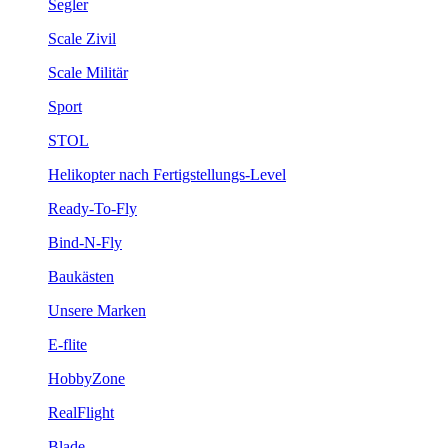
Segler
Scale Zivil
Scale Militär
Sport
STOL
Helikopter nach Fertigstellungs-Level
Ready-To-Fly
Bind-N-Fly
Baukästen
Unsere Marken
E-flite
HobbyZone
RealFlight
Blade