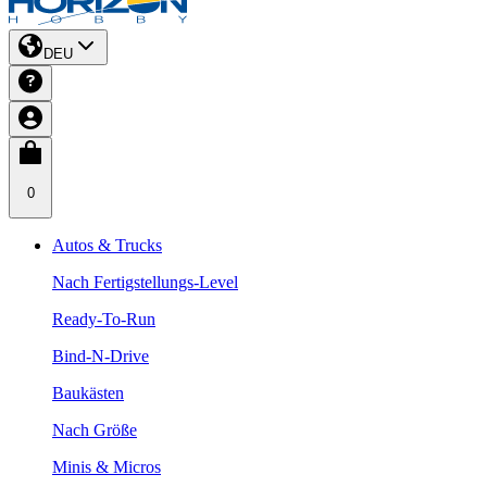
DEU
0
Autos & Trucks
Nach Fertigstellungs-Level
Ready-To-Run
Bind-N-Drive
Baukästen
Nach Größe
Minis & Micros