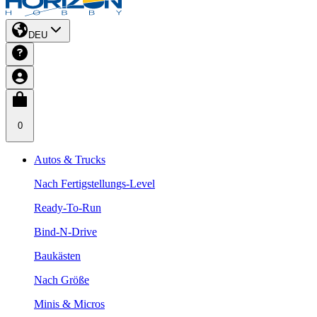
DEU
0
Autos & Trucks
Nach Fertigstellungs-Level
Ready-To-Run
Bind-N-Drive
Baukästen
Nach Größe
Minis & Micros