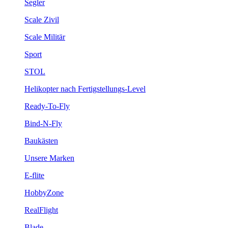
Segler
Scale Zivil
Scale Militär
Sport
STOL
Helikopter nach Fertigstellungs-Level
Ready-To-Fly
Bind-N-Fly
Baukästen
Unsere Marken
E-flite
HobbyZone
RealFlight
Blade