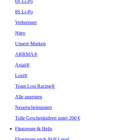
6S Li-Po
8S Li-Po
Verbrenner
Nitro
Unsere Marken
ARRMA®
Axial®
Losi®
Team Losi Racing®
Alle anzeigen
Neuerscheinungen
Tolle Geschenkideen unter 200 €
Flugzeuge & Helis
Flugzeuge nach Skill Level