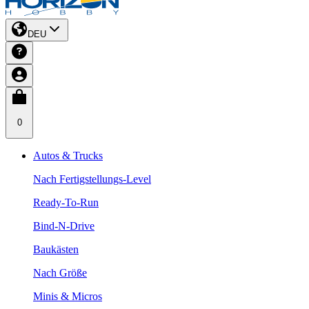
DEU
0
Autos & Trucks
Nach Fertigstellungs-Level
Ready-To-Run
Bind-N-Drive
Baukästen
Nach Größe
Minis & Micros