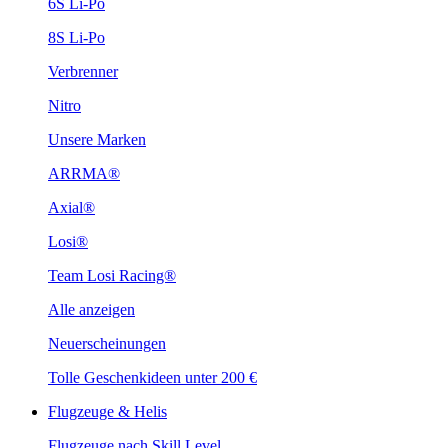
6S Li-Po
8S Li-Po
Verbrenner
Nitro
Unsere Marken
ARRMA®
Axial®
Losi®
Team Losi Racing®
Alle anzeigen
Neuerscheinungen
Tolle Geschenkideen unter 200 €
Flugzeuge & Helis
Flugzeuge nach Skill Level