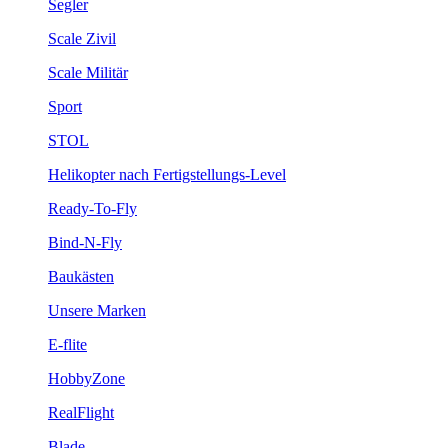
Segler
Scale Zivil
Scale Militär
Sport
STOL
Helikopter nach Fertigstellungs-Level
Ready-To-Fly
Bind-N-Fly
Baukästen
Unsere Marken
E-flite
HobbyZone
RealFlight
Blade