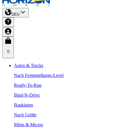
DEU
0
Autos & Trucks
Nach Fertigstellungs-Level
Ready-To-Run
Bind-N-Drive
Baukästen
Nach Größe
Minis & Micros