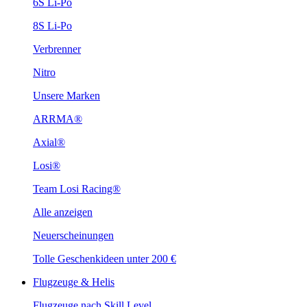
6S Li-Po
8S Li-Po
Verbrenner
Nitro
Unsere Marken
ARRMA®
Axial®
Losi®
Team Losi Racing®
Alle anzeigen
Neuerscheinungen
Tolle Geschenkideen unter 200 €
Flugzeuge & Helis
Flugzeuge nach Skill Level