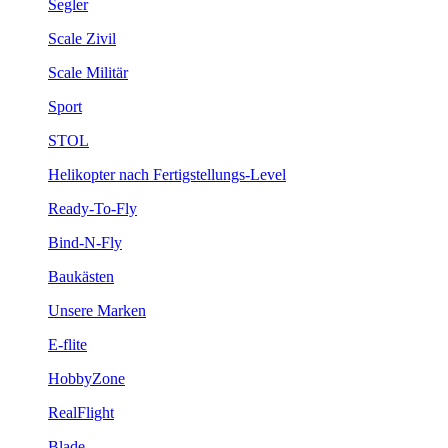
Segler
Scale Zivil
Scale Militär
Sport
STOL
Helikopter nach Fertigstellungs-Level
Ready-To-Fly
Bind-N-Fly
Baukästen
Unsere Marken
E-flite
HobbyZone
RealFlight
Blade