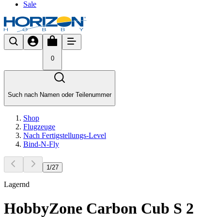
Sale
0
Such nach Namen oder Teilenummer
Shop
Flugzeuge
Nach Fertigstellungs-Level
Bind-N-Fly
1
/
27
Lagernd
HobbyZone Carbon Cub S 2