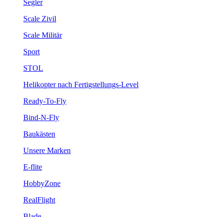
Segler
Scale Zivil
Scale Militär
Sport
STOL
Helikopter nach Fertigstellungs-Level
Ready-To-Fly
Bind-N-Fly
Baukästen
Unsere Marken
E-flite
HobbyZone
RealFlight
Blade