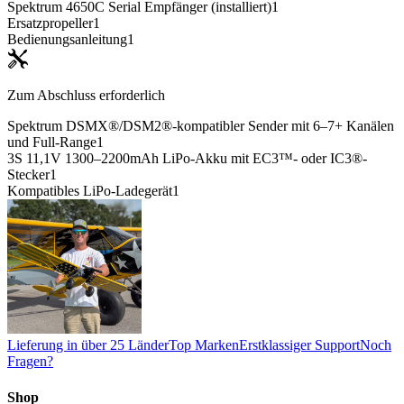
Spektrum 4650C Serial Empfänger (installiert)
1
Ersatzpropeller
1
Bedienungsanleitung
1
Zum Abschluss erforderlich
Spektrum DSMX®/DSM2®-kompatibler Sender mit 6–7+ Kanälen
und Full-Range
1
3S 11,1V 1300–2200mAh LiPo-Akku mit EC3™- oder IC3®-
Stecker
1
Kompatibles LiPo-Ladegerät
1
Lieferung in über 25 Länder
Top Marken
Erstklassiger Support
Noch
Fragen?
Shop