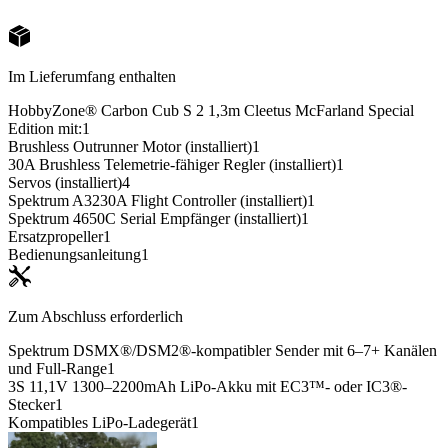
Im Lieferumfang enthalten
HobbyZone® Carbon Cub S 2 1,3m Cleetus McFarland Special
Edition mit:
1
Brushless Outrunner Motor (installiert)
1
30A Brushless Telemetrie-fähiger Regler (installiert)
1
Servos (installiert)
4
Spektrum A3230A Flight Controller (installiert)
1
Spektrum 4650C Serial Empfänger (installiert)
1
Ersatzpropeller
1
Bedienungsanleitung
1
Zum Abschluss erforderlich
Spektrum DSMX®/DSM2®-kompatibler Sender mit 6–7+ Kanälen
und Full-Range
1
3S 11,1V 1300–2200mAh LiPo-Akku mit EC3™- oder IC3®-
Stecker
1
Kompatibles LiPo-Ladegerät
1