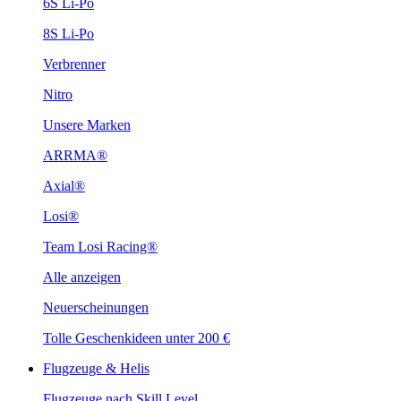
6S Li-Po
8S Li-Po
Verbrenner
Nitro
Unsere Marken
ARRMA®
Axial®
Losi®
Team Losi Racing®
Alle anzeigen
Neuerscheinungen
Tolle Geschenkideen unter 200 €
Flugzeuge & Helis
Flugzeuge nach Skill Level