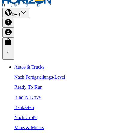
DEU
0
Autos & Trucks
Nach Fertigstellungs-Level
Ready-To-Run
Bind-N-Drive
Baukästen
Nach Größe
Minis & Micros