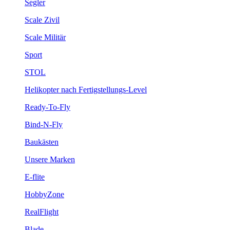
Segler
Scale Zivil
Scale Militär
Sport
STOL
Helikopter nach Fertigstellungs-Level
Ready-To-Fly
Bind-N-Fly
Baukästen
Unsere Marken
E-flite
HobbyZone
RealFlight
Blade