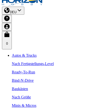
DEU
0
Autos & Trucks
Nach Fertigstellungs-Level
Ready-To-Run
Bind-N-Drive
Baukästen
Nach Größe
Minis & Micros