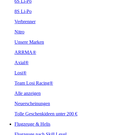
6S Li-Po
8S Li-Po
Verbrenner
Nitro
Unsere Marken
ARRMA®
Axial®
Losi®
Team Losi Racing®
Alle anzeigen
Neuerscheinungen
Tolle Geschenkideen unter 200 €
Flugzeuge & Helis
Flugzeuge nach Skill Level