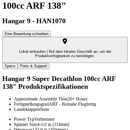
100cc ARF 138"
Hangar 9
-
HAN1070
Eine Bewertung schreiben
Lokal einkaufen |
Ruf dein lokales Geschäft an, um die
Produktverfügbarkeit zu bestätigen.
Specs
Parts & Support
Hangar 9 Super Decathlon 100cc ARF
138"
Produktspezifikationen
Approximate Assembly Time
20+ Hours
Fertigstellungsgrad
ARF - Beinahe Flugfertig
Landeklappen
Nein
Power Typ
Verbrenner
Spinner Size
4-1/2 in (114mm)
Wingspan
137.9 in (3504mm)