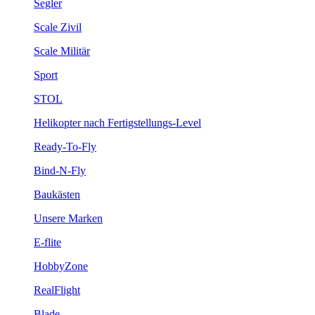
Segler
Scale Zivil
Scale Militär
Sport
STOL
Helikopter nach Fertigstellungs-Level
Ready-To-Fly
Bind-N-Fly
Baukästen
Unsere Marken
E-flite
HobbyZone
RealFlight
Blade