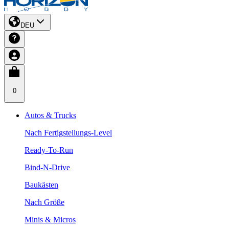
DEU
0
Autos & Trucks
Nach Fertigstellungs-Level
Ready-To-Run
Bind-N-Drive
Baukästen
Nach Größe
Minis & Micros