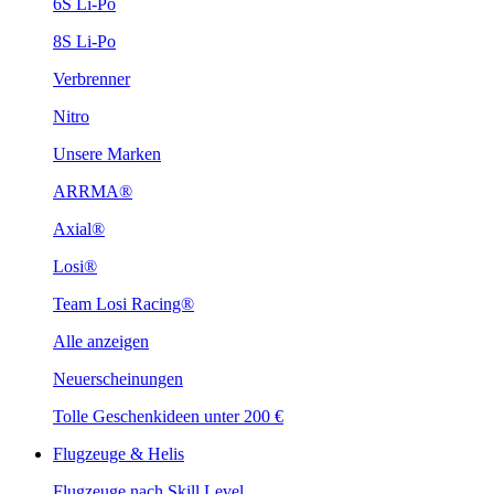
6S Li-Po
8S Li-Po
Verbrenner
Nitro
Unsere Marken
ARRMA®
Axial®
Losi®
Team Losi Racing®
Alle anzeigen
Neuerscheinungen
Tolle Geschenkideen unter 200 €
Flugzeuge & Helis
Flugzeuge nach Skill Level