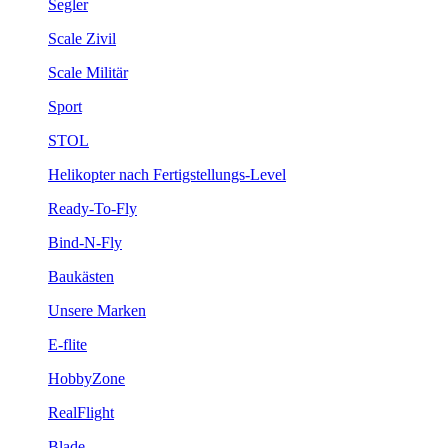
Segler
Scale Zivil
Scale Militär
Sport
STOL
Helikopter nach Fertigstellungs-Level
Ready-To-Fly
Bind-N-Fly
Baukästen
Unsere Marken
E-flite
HobbyZone
RealFlight
Blade