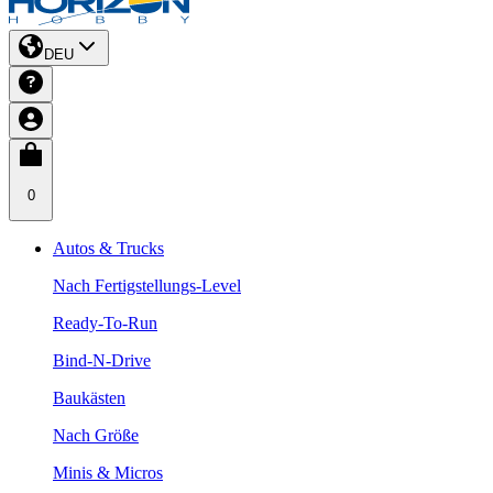
DEU
0
Autos & Trucks
Nach Fertigstellungs-Level
Ready-To-Run
Bind-N-Drive
Baukästen
Nach Größe
Minis & Micros