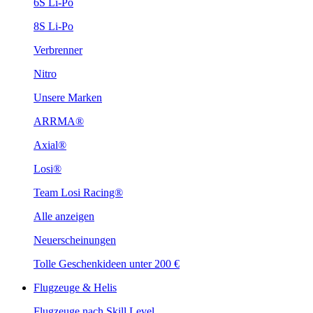
6S Li-Po
8S Li-Po
Verbrenner
Nitro
Unsere Marken
ARRMA®
Axial®
Losi®
Team Losi Racing®
Alle anzeigen
Neuerscheinungen
Tolle Geschenkideen unter 200 €
Flugzeuge & Helis
Flugzeuge nach Skill Level