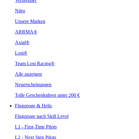
Verbrenner
Nitro
Unsere Marken
ARRMA®
Axial®
Losi®
Team Losi Racing®
Alle anzeigen
Neuerscheinungen
Tolle Geschenkideen unter 200 €
Flugzeuge & Helis
Flugzeuge nach Skill Level
L1 - First-Time Pilots
L2 - Next Step Pilots