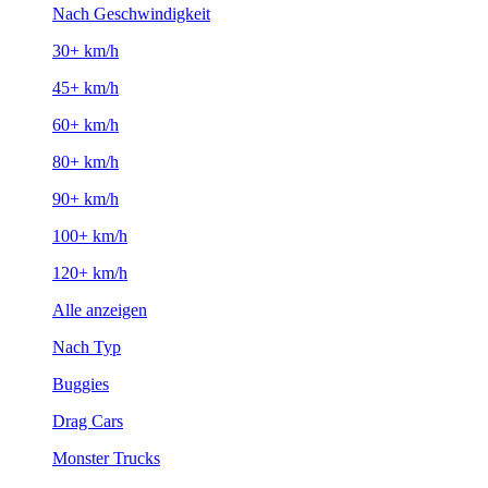
Nach Geschwindigkeit
30+ km/h
45+ km/h
60+ km/h
80+ km/h
90+ km/h
100+ km/h
120+ km/h
Alle anzeigen
Nach Typ
Buggies
Drag Cars
Monster Trucks