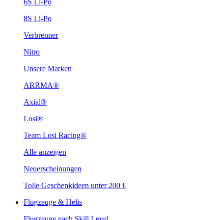
6S Li-Po
8S Li-Po
Verbrenner
Nitro
Unsere Marken
ARRMA®
Axial®
Losi®
Team Losi Racing®
Alle anzeigen
Neuerscheinungen
Tolle Geschenkideen unter 200 €
Flugzeuge & Helis
Flugzeuge nach Skill Level