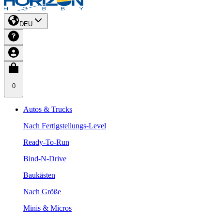
DEU
0
Autos & Trucks
Nach Fertigstellungs-Level
Ready-To-Run
Bind-N-Drive
Baukästen
Nach Größe
Minis & Micros