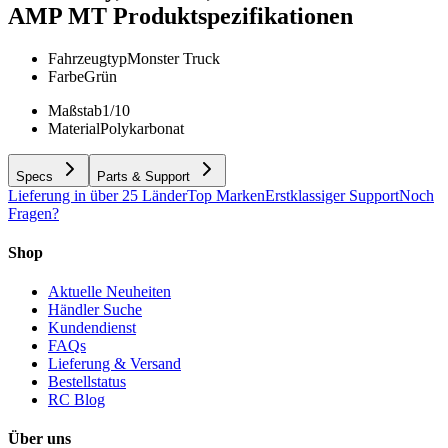
AMP MT
Produktspezifikationen
Fahrzeugtyp
Monster Truck
Farbe
Grün
Maßstab
1/10
Material
Polykarbonat
Specs
Parts & Support
Lieferung in über 25 Länder
Top Marken
Erstklassiger Support
Noch
Fragen?
Shop
Aktuelle Neuheiten
Händler Suche
Kundendienst
FAQs
Lieferung & Versand
Bestellstatus
RC Blog
Über uns