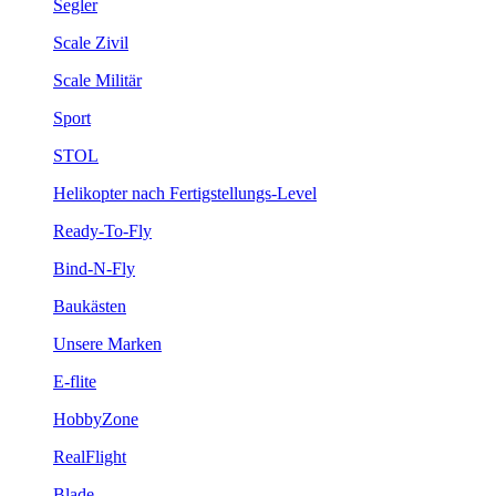
Segler
Scale Zivil
Scale Militär
Sport
STOL
Helikopter nach Fertigstellungs-Level
Ready-To-Fly
Bind-N-Fly
Baukästen
Unsere Marken
E-flite
HobbyZone
RealFlight
Blade